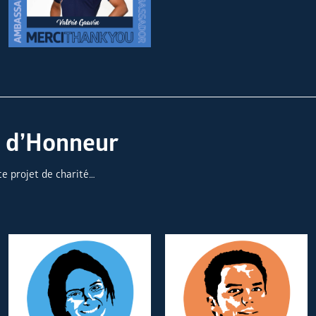
 d’Honneur
e projet de charité…
Lénaïc GOUDOUT
Mathieu SAIL
Membre d’Honneur
Membre d’Honneur
Team Web
Team Social Media