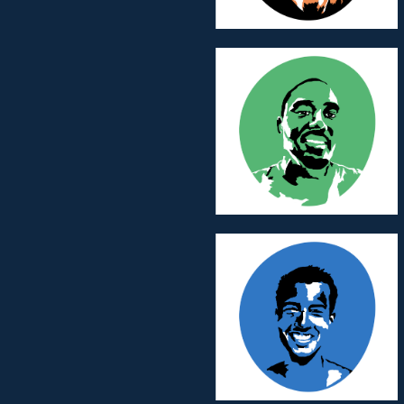
Mohamadou DIOP
Philippe GAJEVIC
SAYEGH
Membre d’Honneur
Team Program
Membre d’Honneur
Team Program
Othman MEZOUAR
Georges TISSOT
Membre d’Honneur
Membre d’Honneur
Team Program
Team Program