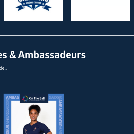
es & Ambassadeurs
nde…