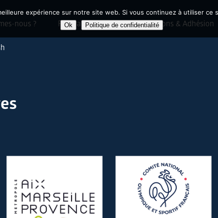
eilleure expérience sur notre site web. Si vous continuez à utiliser ce
mes-nous ?
Programmes & Actions
Dons & Adhésion
Ok
Politique de confidentialité
sh
res