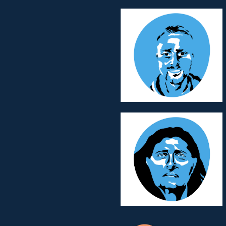
Romain LIOTAUD
Emmanuel TETIOT
Membre d’Honneur
Membre d’Honneur
Team Branding
Team Marketing
Christine GUIGAY
Membre d’Honneur
Team Financial