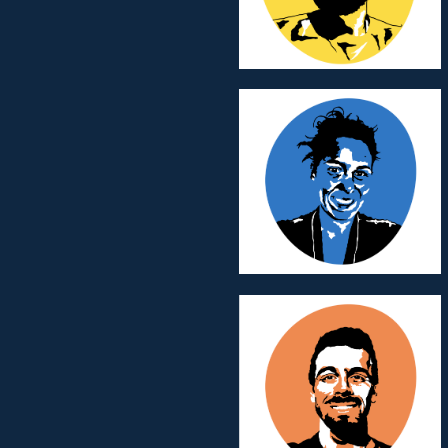
Juliette AZOULAY
Maxime AMIARD
Membre d’Honneur
Membre d’Honneur
Team Social Media
Team Social Media
Thibault BLOYET
Florian NOUVEL
Membre d’Honneur
Membre d’Honneur
Team Branding
Team Public Relation