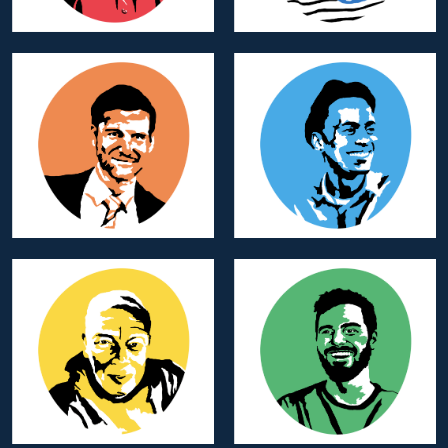
Jonathan HURTIS
O’Neal MAOUKOLA
Membre d’Honneur
Membre d’Honneur
Team Program
Team Program
François HIRON
Thibaud GUINET
Membre d’Honneur
Membre d’Honneur
Team Branding
Team Financial