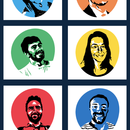
Sabine GARRIGUE
David DARGELOSSE
Membre d’Honneur
Membre d’Honneur
Team Branding
Team Program
Loïc MOULIE
David KAUFFER
Membre d’Honneur
Membre d’Honneur
Team Program
Team Program