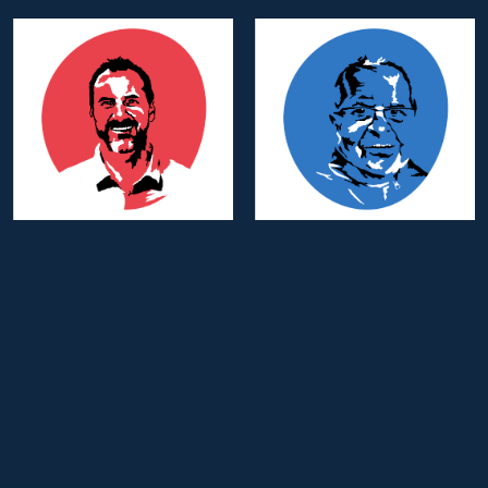
Dwight KENNEDY
Daniel DOS SANTOS
Membre d’Honneur
Membre d’Honneur
Team Program
Team Marketing
Gaspar GERARD
Membre d’Honneur
Team Communication