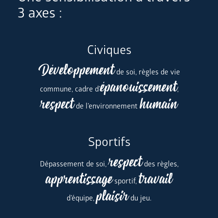
3 axes :
Civiques
Développement
de soi, règles de vie
épanouissement
commune, cadre d’
,
respect
humain
de l’environnement
Sportifs
respect
Dépassement de soi,
des règles,
apprentissage
travail
sportif,
plaisir
d’équipe,
du jeu.