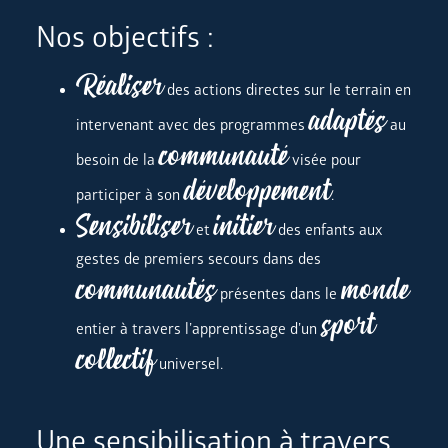
Nos objectifs :
Réaliser
des actions directes sur le terrain en
adaptés
intervenant avec des programmes
au
communauté
besoin de la
visée pour
développement
participer à son
.
Sensibiliser
initier
et
des enfants aux
gestes de premiers secours dans des
communautés
monde
présentes dans le
sport
entier à travers l’apprentissage d’un
collectif
universel.
Une sensibilisation à travers